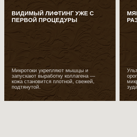
Эта процедура
для Вас, если:
Хотите чёткий овал лица и упругую
кожу без инъекций;
Страдаете от отёков, тусклого
цвета лица, акне или постакне;
Вас беспокоят пигментные пятна,
морщины, расширенные поры;
Вам нужен комплексный эффект от
одной процедуры.