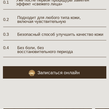
ВИДИМЫЙ ЛИФТИНГ УЖЕ С
МЯГКИЙ ПИ
ПЕРВОЙ ПРОЦЕДУРЫ
РАЗДРАЖЕ
Микротоки укрепляют мышцы и
Ультразвук дел
запускают выработку коллагена —
ороговевшие к
кожа становится плотной, свежей,
микрорельеф 
подтянутой.
зуда и краснот