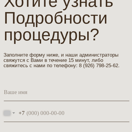
Микротоки
5 200₽
Записаться онлайн
Адрес
г. Москва, Краснопресненская набережная
12, ЦМТ, 1-й подъезд (2-й этаж)
9-й подъезд (1-й этаж )
Смотреть видео с маршрутом “Как нас найти?”