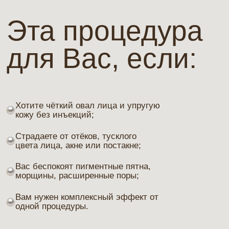
Эффект после
курса:
Чёткий овал лица и выраженный
лифтинг;
Уменьшение морщин и отёчности;
Лечение и профилактика акне,
себореи, аллопеции;
Снижение пигментации и
следов постакне;
Гладкая, сияющая и здоровая кожа;
Повышенная эффективность
косметических средств.