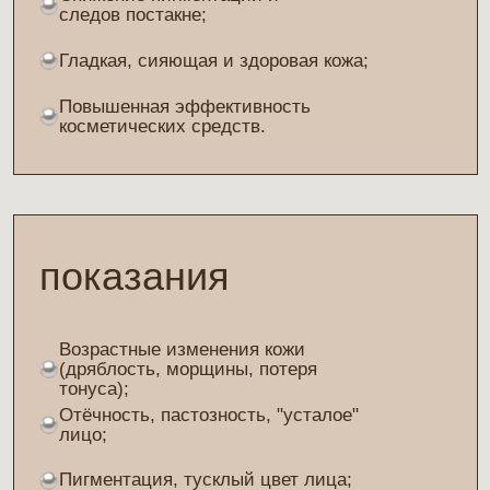
противопоказания
Наличие у пациента
кардиостимулятора;
Металлические импланты в зоне
воздействия;
Острые боли висцерального
происхождения;
Неврозы;
Беременность;
Витилиго;
Новообразования;
Острые и хронические гнойные
воспалительные процессы;