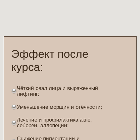
показания
Возрастные изменения кожи
(дряблость, морщины, потеря
тонуса);
Отёчность, пастозность, "усталое"
лицо;
Пигментация, тусклый цвет лица;
Восстановление после воспалений и акне;
Купероз, чувствительная кожа;
Подготовка и восстановление
после травматичных процедур.