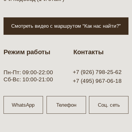
+1(000)000-0000
Ваше имя
Ваш вопрос
Нажимая на кнопку «Отправить» я подтверждаю, что
ознакомлен с
Политикой конфиденциальности
и даю свое
Согласие на обработку персональных данных
.
Я хочу получать новости о продуктах, скидках и акциях
студии красоты Maverick и даю на это
Согласие
.
Отправить